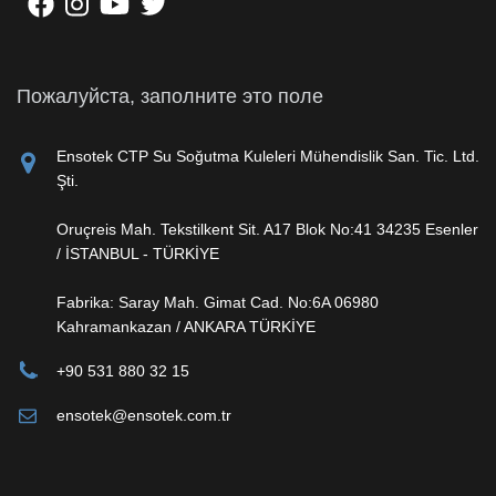
Пожалуйста, заполните это поле
Ensotek CTP Su Soğutma Kuleleri Mühendislik San. Tic. Ltd.
Şti.
Oruçreis Mah. Tekstilkent Sit. A17 Blok No:41 34235 Esenler
/ İSTANBUL - TÜRKİYE
Fabrika: Saray Mah. Gimat Cad. No:6A 06980
Kahramankazan / ANKARA TÜRKİYE
+90 531 880 32 15
ensotek@ensotek.com.tr