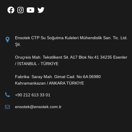
Ensotek CTP Su Soğutma Kuleleri Mühendislik San. Tic. Ltd.
Şti.
Oruçreis Mah. Tekstilkent Sit. A17 Blok No:41 34235 Esenler
/ İSTANBUL - TÜRKİYE
Fabrika: Saray Mah. Gimat Cad. No:6A 06980
Kahramankazan / ANKARA TÜRKİYE
+90 212 613 33 01
ensotek@ensotek.com.tr